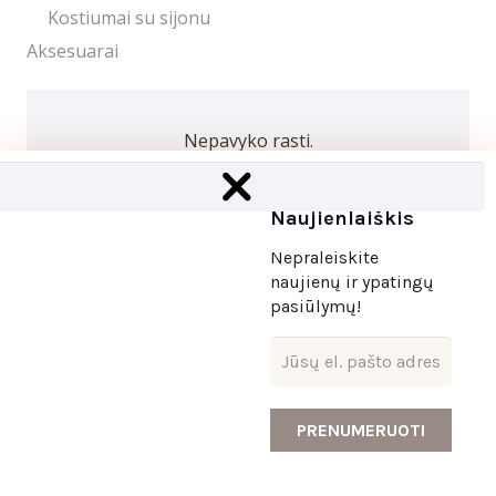
Kostiumai su sijonu
Aksesuarai
Nepavyko rasti.
Naujienlaiškis
​©2025 UAB “Alinos gracija” | Sprendimas:
Websty
Nepraleiskite
naujienų ir
ypatingų
pasiūlymų!