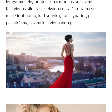
lengvumo, elegancijos ir harmonijos su savimi.
Kiekvienas siluetas, kiekviena detalė kuriama su
meile ir atidumu, kad suteiktų Jums ypatingą
pasitikėjimą savimi kiekvieną dieną.