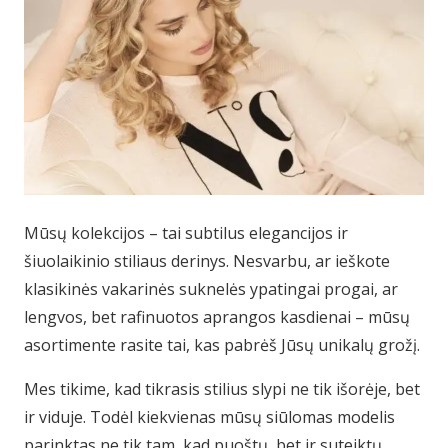
Mūsų kolekcijos – tai subtilus elegancijos ir
šiuolaikinio stiliaus derinys. Nesvarbu, ar ieškote
klasikinės vakarinės suknelės ypatingai progai, ar
lengvos, bet rafinuotos aprangos kasdienai – mūsų
asortimente rasite tai, kas pabrėš Jūsų unikalų grožį.
Naujienlaiškis
Mes tikime, kad tikrasis stilius slypi ne tik išorėje, bet
Nepraleiskite naujienų ir
ir viduje. Todėl kiekvienas mūsų siūlomas modelis
ypatingų pasiūlymų!
parinktas ne tik tam, kad puoštų, bet ir suteiktų