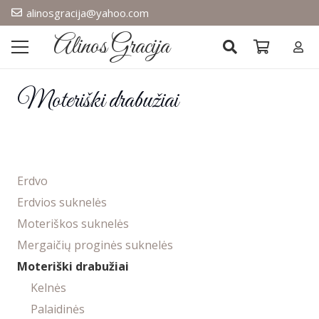
alinosgracija@yahoo.com
Alinos Gracija
Moteriški drabužiai
Erdvo
Erdvios suknelės
Moteriškos suknelės
Mergaičių proginės suknelės
Moteriški drabužiai
Kelnės
Palaidinės