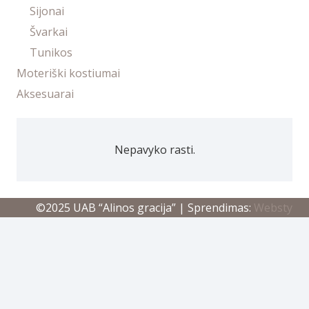
Sijonai
Švarkai
Tunikos
Moteriški kostiumai
Aksesuarai
Nepavyko rasti.
​©2025 UAB “Alinos gracija” | Sprendimas:
Websty