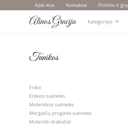
Apie mus
Kontaktai
Pirkimo ir gr
Alinos Gracija
Kategorijos
Tunikos
Erdvo
Erdvios suknelės
Moteriškos suknelės
Mergaičių proginės suknelės
Moteriški drabužiai