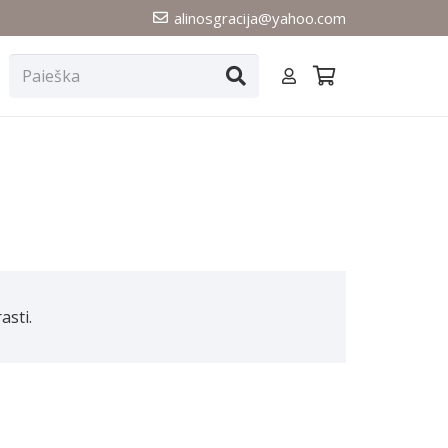
alinosgracija@yahoo.com
asti.