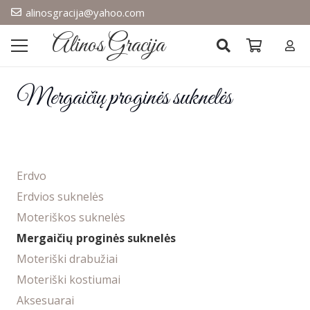
alinosgracija@yahoo.com
Alinos Gracija
Mergaičių proginės suknelės
Erdvo
Erdvios suknelės
Moteriškos suknelės
Mergaičių proginės suknelės
Moteriški drabužiai
Moteriški kostiumai
Aksesuarai