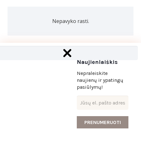
Nepavyko rasti.
​©2025 UAB “Alinos gracija” | Sprendimas:
Websty
Naujienlaiškis
Nepraleiskite
naujienų ir
ypatingų
pasiūlymų!